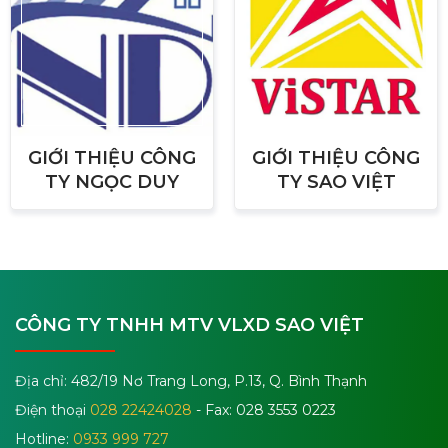
GIỚI THIỆU CÔNG
GIỚI THIỆU CÔNG
TY NGỌC DUY
TY SAO VIỆT
CÔNG TY TNHH MTV VLXD SAO VIỆT
Địa chỉ: 482/19 Nơ Trang Long, P.13, Q. Bình Thạnh
Điện thoại
028 22424028
- Fax: 028 3553 0223
Hotline:
0933 999 727