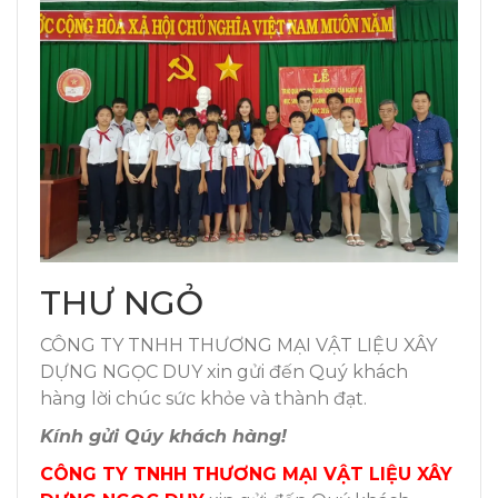
THƯ NGỎ
CÔNG TY TNHH THƯƠNG MẠI VẬT LIỆU XÂY
DỰNG NGỌC DUY xin gửi đến Quý khách
hàng lời chúc sức khỏe và thành đạt.
Kính gửi Qúy khách hàng!
CÔNG TY TNHH THƯƠNG MẠI VẬT LIỆU XÂY