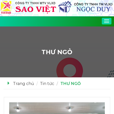
Tog
nav
THƯ NGỎ
Trang chủ
Tin tức
THƯ NGỎ