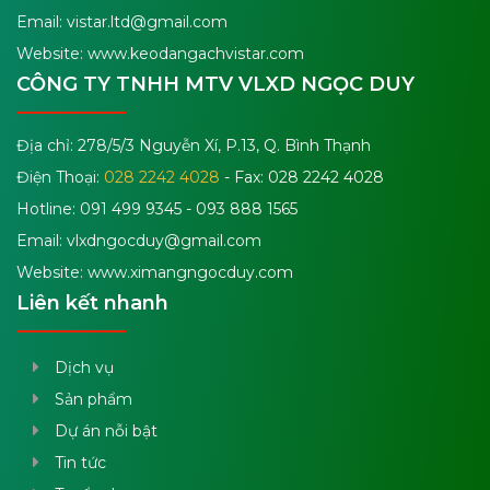
Email:
vistar.ltd@gmail.com
Website: www.keodangachvistar.com
CÔNG TY TNHH MTV VLXD NGỌC DUY
Địa chỉ: 278/5/3 Nguyễn Xí, P.13, Q. Bình Thạnh
Điện Thoại:
028 2242 4028
- Fax: 028 2242 4028
Hotline: 091 499 9345 - 093 888 1565
Email:
vlxdngocduy@gmail.com
Website: www.ximangngocduy.com
Liên kết nhanh
Dịch vụ
Sản phẩm
Dự án nỗi bật
Tin tức