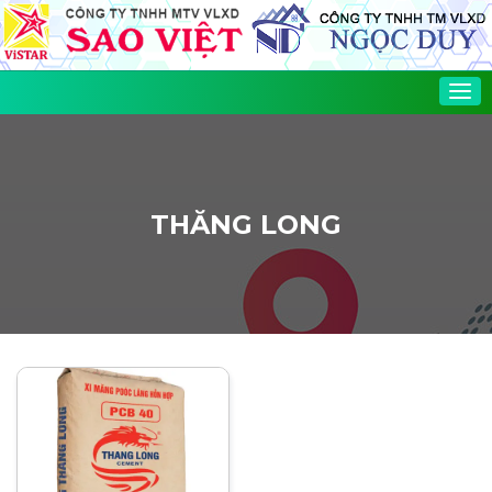
Tog
nav
THĂNG LONG