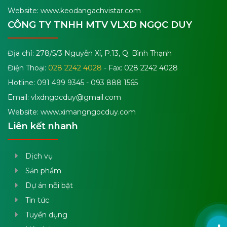
Website: www.keodangachvistar.com
CÔNG TY TNHH MTV VLXD NGỌC DUY
Địa chỉ: 278/5/3 Nguyễn Xí, P.13, Q. Bình Thạnh
Điện Thoại:
028 2242 4028
- Fax: 028 2242 4028
Hotline: 091 499 9345 - 093 888 1565
Email:
vlxdngocduy@gmail.com
Website: www.ximangngocduy.com
Liên kết nhanh
Dịch vụ
Sản phẩm
Dự án nỗi bật
Tin tức
Tuyển dụng