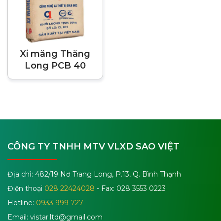
Xi măng Thăng
Long PCB 40
CÔNG TY TNHH MTV VLXD SAO VIỆT
Địa chỉ: 482/19 Nơ Trang Long, P.13, Q. Bình Thạnh
Điện thoại
028 22424028
- Fax: 028 3553 0223
Hotline:
0933 999 727
Email:
vistar.ltd@gmail.com