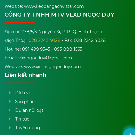
Website: www.keodangachvistar.com
CÔNG TY TNHH MTV VLXD NGỌC DUY
Địa chỉ: 278/5/3 Nguyễn Xí, P.13, Q. Bình Thạnh
Điện Thoại:
028 2242 4028
- Fax: 028 2242 4028
Hotline: 091 499 9345 - 093 888 1565
Email:
vlxdngocduy@gmail.com
Website: www.ximangngocduy.com
Liên kết nhanh
Dịch vụ
Sản phẩm
Dự án nỗi bật
Tin tức
Tuyển dụng