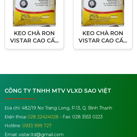
KEO CHÀ RON
KEO CHÀ RON
VISTAR CAO CẤP
VISTAR CAO CẤP
MÀU XÁM -
CÁC MÀU ĐẶC
TRẮNG
BIỆT
CÔNG TY TNHH MTV VLXD SAO VIỆT
Địa chỉ: 482/19 Nơ Trang Long, P.13, Q. Bình Thạnh
Điện thoại
028 22424028
- Fax: 028 3553 0223
Hotline:
0933 999 727
Email:
vistar.ltd@gmail.com